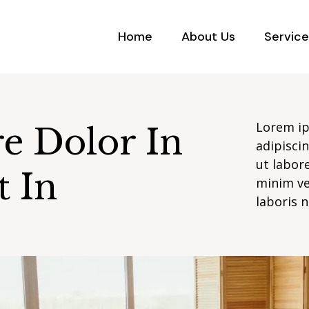
Home
About Us
Service
Lorem ip
re Dolor In
adipisci
ut labor
t In
minim ve
laboris 